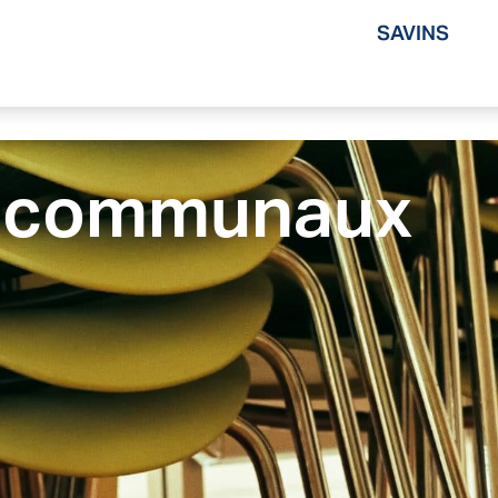
SAVINS
s communaux