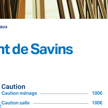
aux
nt de Savins
Caution
Caution ménage
100€
Caution salle
100€
€