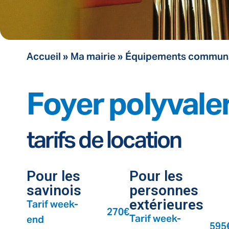
Accueil
»
Ma mairie
»
Équipements commun
Foyer polyvale
tarifs de location
Pour les
Pour les
savinois
personnes
Tarif week-
extérieures
270€
Tarif week-
end
595