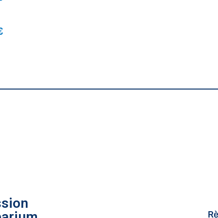
€
sion
Rè
barium