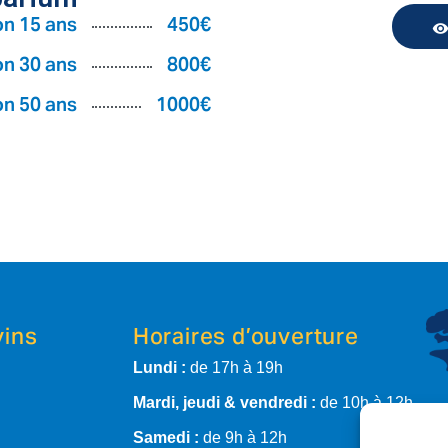
n 15 ans
450€
n 30 ans
800€
n 50 ans
1000€
vins
Horaires d’ouverture
Lundi :
de 17h à 19h
Mardi, jeudi & vendredi :
de 10h à 12h
Samedi :
de 9h à 12h