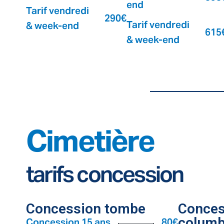
end
Tarif vendredi
290€
Tarif vendredi
& week-end
615
& week-end
Cimetière
tarifs concession
Concession tombe
Conces
Concession 15 ans
80€
colum