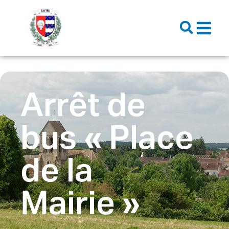
contenu
principal
Arrêt de
bus « Place
de la
Mairie »