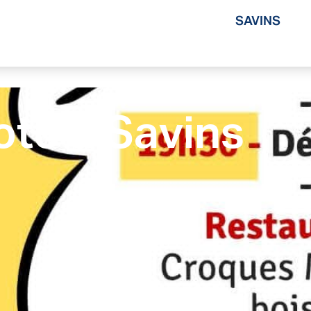
SAVINS
loto à Savins